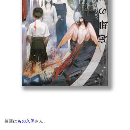
装画は
もの久保
さん。