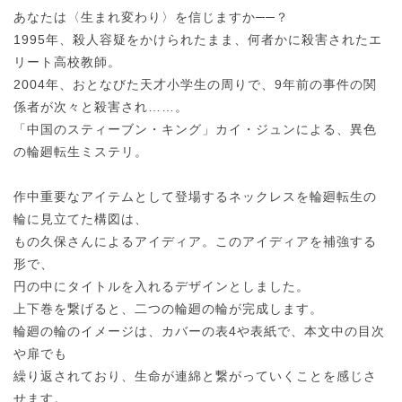
あなたは〈生まれ変わり〉を信じますか──？
1995年、殺人容疑をかけられたまま、何者かに殺害されたエ
リート高校教師。
2004年、おとなびた天才小学生の周りで、9年前の事件の関
係者が次々と殺害され……。
「中国のスティーブン・キング」カイ・ジュンによる、異色
の輪廻転生ミステリ。
作中重要なアイテムとして登場するネックレスを輪廻転生の
輪に見立てた構図は、
もの久保さんによるアイディア。このアイディアを補強する
形で、
円の中にタイトルを入れるデザインとしました。
上下巻を繋げると、二つの輪廻の輪が完成します。
輪廻の輪のイメージは、カバーの表4や表紙で、本文中の目次
や扉でも
繰り返されており、生命が連綿と繋がっていくことを感じさ
せます。