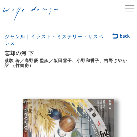
togg
navi
ジャンル｜イラスト・ミステリー・サスペ
ンス
忘却の河 下
蔡駿 著／高野優 監訳／阪田雪子、小野和香子、吉野さやか
訳 （竹書房）