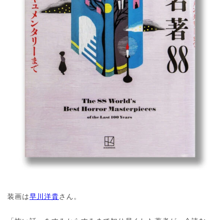
装画は
早川洋貴
さん。