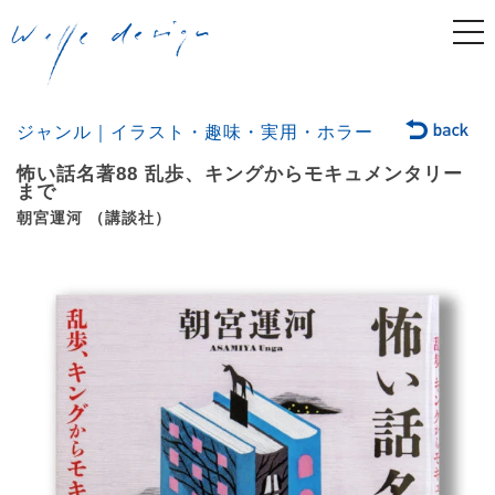
togg
navi
ジャンル｜イラスト・趣味・実用・ホラー
怖い話名著88 乱歩、キングからモキュメンタリー
まで
朝宮運河 （講談社）