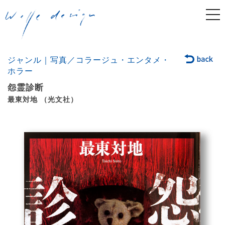
togg
navi
ジャンル｜写真／コラージュ・エンタメ・
ホラー
怨霊診断
最東対地 （光文社）