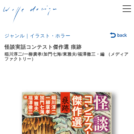
togg
navi
ジャンル｜イラスト・ホラー
怪談実話コンテスト傑作選 痕跡
稲川淳二/一柳廣孝/加門七海/東雅夫/福澤徹三・編 （メディア
ファクトリー）