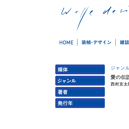
ジャン
愛の伝
西村京太