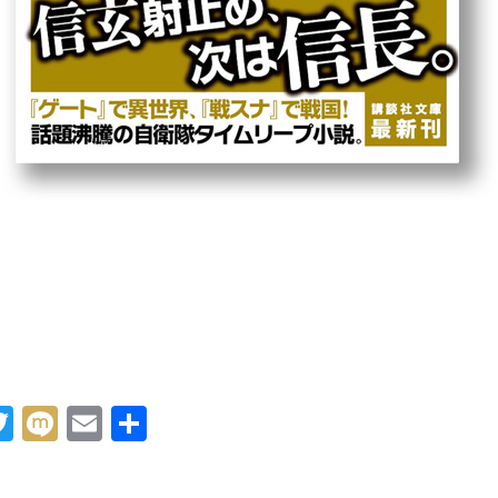
acebook
Twitter
Mixi
Email
共
有