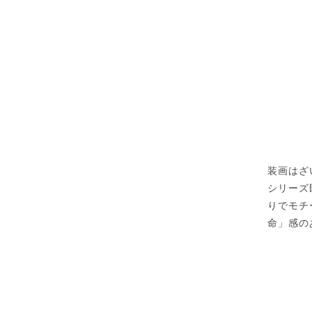
装画はざ
シリーズ
りでモチ
命」感の