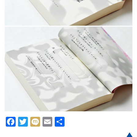
Facebook
Twitter
Mixi
Email
共
有