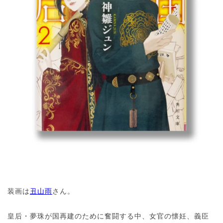
装画は
丑山雨
さん。
皇后・夢珠が国再建のために奮闘する中、女官の懐妊、義臣