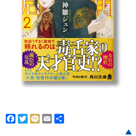
Facebook
Twitter
Mixi
Email
共
有