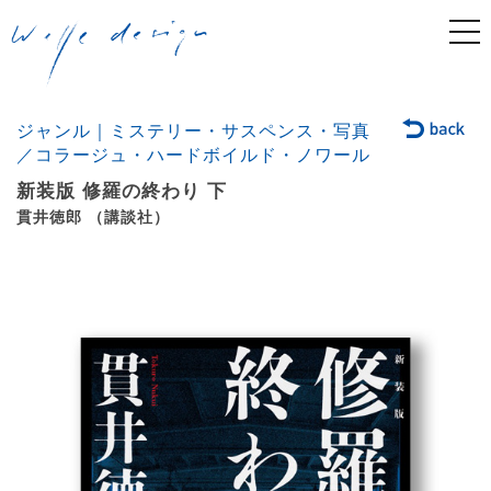
togg
navi
ジャンル｜ミステリー・サスペンス・写真
／コラージュ・ハードボイルド・ノワール
新装版 修羅の終わり 下
貫井徳郎 （講談社）