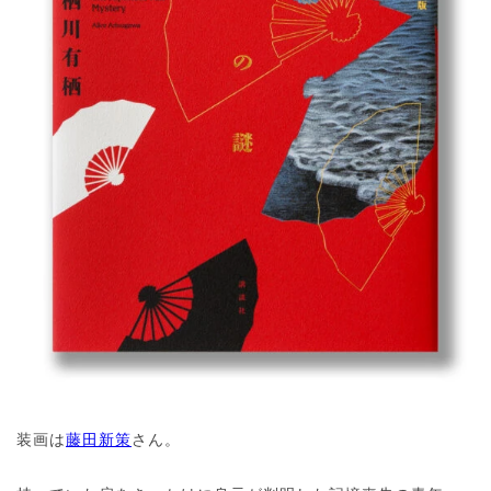
装画は
藤田新策
さん。