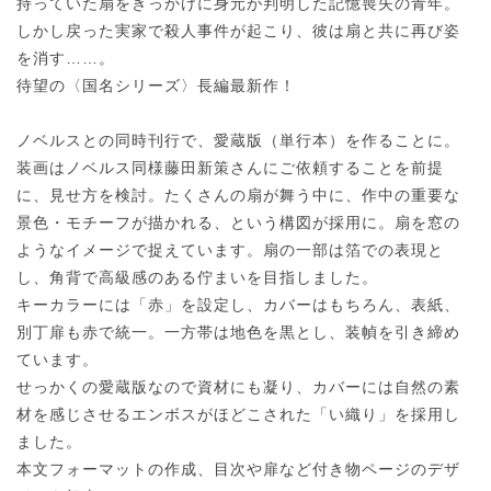
持っていた扇をきっかけに身元が判明した記憶喪失の青年。
しかし戻った実家で殺人事件が起こり、彼は扇と共に再び姿
を消す……。
待望の〈国名シリーズ〉長編最新作！
ノベルスとの同時刊行で、愛蔵版（単行本）を作ることに。
装画はノベルス同様藤田新策さんにご依頼することを前提
に、見せ方を検討。たくさんの扇が舞う中に、作中の重要な
景色・モチーフが描かれる、という構図が採用に。扇を窓の
ようなイメージで捉えています。扇の一部は箔での表現と
し、角背で高級感のある佇まいを目指しました。
キーカラーには「赤」を設定し、カバーはもちろん、表紙、
別丁扉も赤で統一。一方帯は地色を黒とし、装幀を引き締め
ています。
せっかくの愛蔵版なので資材にも凝り、カバーには自然の素
材を感じさせるエンボスがほどこされた「い織り」を採用し
ました。
本文フォーマットの作成、目次や扉など付き物ページのデザ