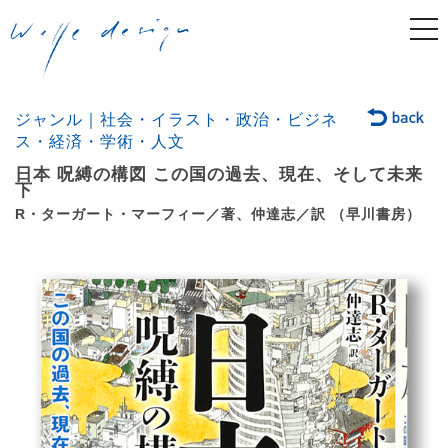
togg
navi
ジャンル｜社会・イラスト・政治・ビジネ
ス・経済・学術・人文
日本 呪縛の構図 この国の過去、現在、そして未来
下
R・ターガート・マーフィー／著、仲達志／訳 （早川書房）