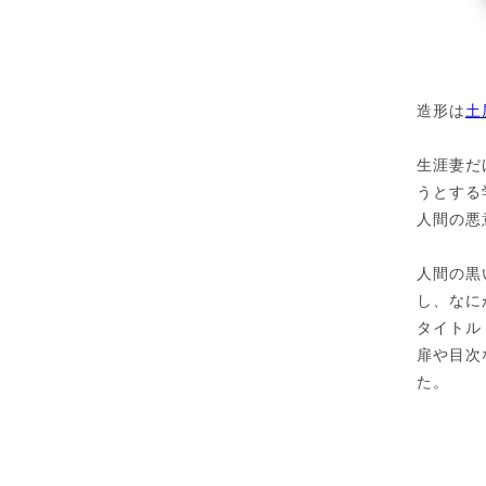
造形は
土
生涯妻だ
うとする
人間の悪
人間の黒
し、なに
タイトル
扉や目次
た。