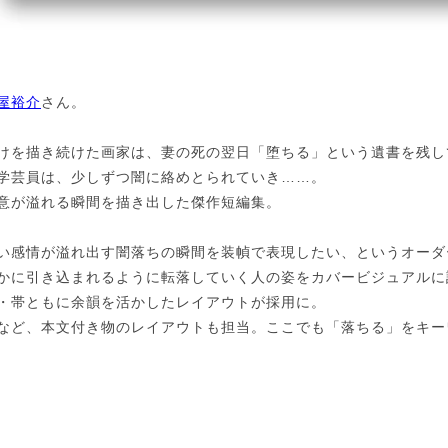
屋裕介
さん。
けを描き続けた画家は、妻の死の翌日「堕ちる」という遺書を残し
学芸員は、少しずつ闇に絡めとられていき……。
意が溢れる瞬間を描き出した傑作短編集。
い感情が溢れ出す闇落ちの瞬間を装幀で表現したい、というオーダ
かに引き込まれるように転落していく人の姿をカバービジュアルに
・帯ともに余韻を活かしたレイアウトが採用に。
など、本文付き物のレイアウトも担当。ここでも「落ちる」をキー