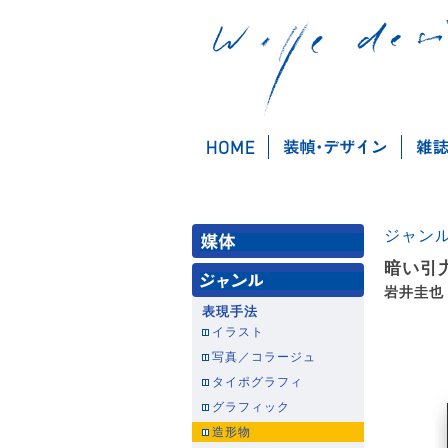
ジャン
暗い引
岩井圭也
表現手法
イラスト
写真／コラージュ
タイポグラフィ
グラフィック
造形物