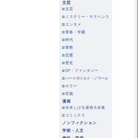
文芸
文芸
ミステリー・サスペンス
エンタメ
青春・学園
時代
警察
恋愛
歴史
SF・ファンタジー
ハードボイルド・ノワール
ホラー
官能
漫画
水木しげる漫画大全集
コミックス
ノンフィクション
学術・人文