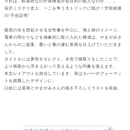
それは、転落死なのか保険金詐取目的の殺人なのか……。
笹沢ミステリ史上、一二を争う大トリックに戦け！空前絶後
の“不在証明”
疑惑の女を想起させる女性像を中心に、海と緑のイメージ、
電車の明かりなどを抽象的に取り入れた構成は、やまがみさ
んからのご提案。憂いと毒の滲む装画を仕上げていただきま
した。
タイトルには黄色をセレクト。水色で縁取りをしたことで、
より画面から浮き上がって見えるような印象を覚えます。
本文レイアウトも担当しています。扉はカバーのフォーマッ
トを踏襲したデザインに。
口絵には装画とやまがみさんの描き下ろしイラストを収録。