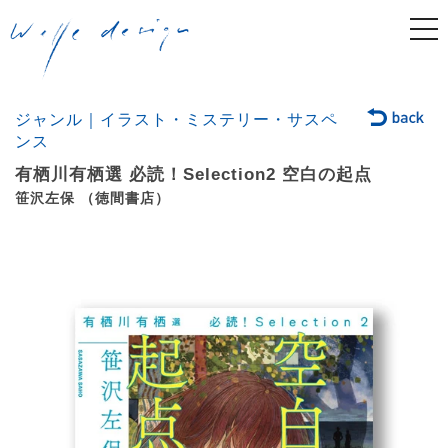
togg
navi
ジャンル｜イラスト・ミステリー・サスペ
ンス
有栖川有栖選 必読！Selection2 空白の起点
笹沢左保 （徳間書店）