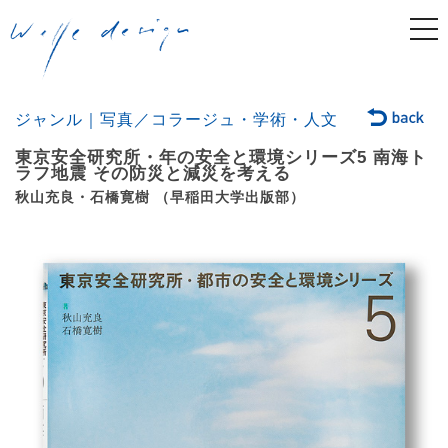
togg
navi
ジャンル｜写真／コラージュ・学術・人文
東京安全研究所・年の安全と環境シリーズ5 南海ト
ラフ地震 その防災と減災を考える
秋山充良・石橋寛樹 （早稲田大学出版部）