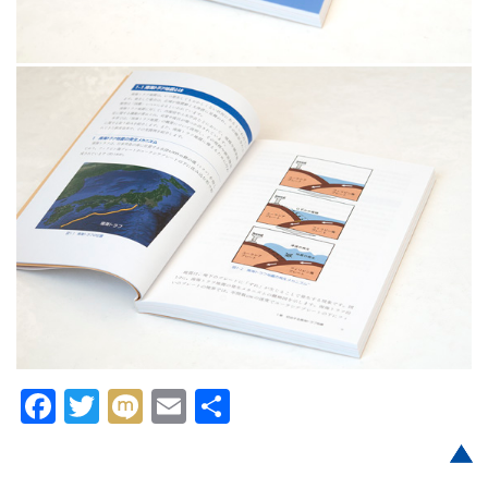
Facebook
Twitter
Mixi
Email
共
有