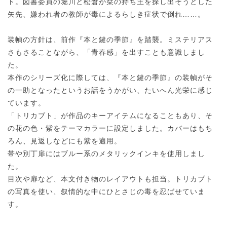
ト。図書委員の堀川と松倉が栞の持ち主を探し出そうとした
矢先、嫌われ者の教師が毒によるらしき症状で倒れ……。
装幀の方針は、前作『本と鍵の季節』を踏襲。ミステリアス
さもさることながら、「青春感」を出すことも意識しまし
た。
本作のシリーズ化に際しては、『本と鍵の季節』の装幀がそ
の一助となったというお話をうかがい、たいへん光栄に感じ
ています。
「トリカブト」が作品のキーアイテムになることもあり、そ
の花の色・紫をテーマカラーに設定しました。カバーはもち
ろん、見返しなどにも紫を適用。
帯や別丁扉にはブルー系のメタリックインキを使用しまし
た。
目次や扉など、本文付き物のレイアウトも担当。トリカブト
の写真を使い、叙情的な中にひとさじの毒を忍ばせていま
す。