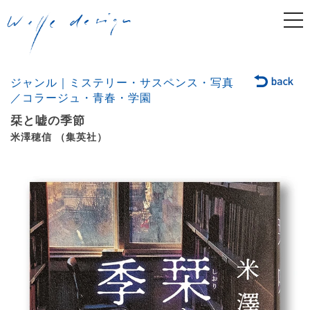
togg
navi
ジャンル｜ミステリー・サスペンス・写真
／コラージュ・青春・学園
栞と嘘の季節
米澤穂信 （集英社）