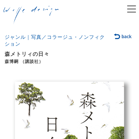
togg
navi
ジャンル｜写真／コラージュ・ノンフィク
ション
森メトリィの日々
森博嗣 （講談社）