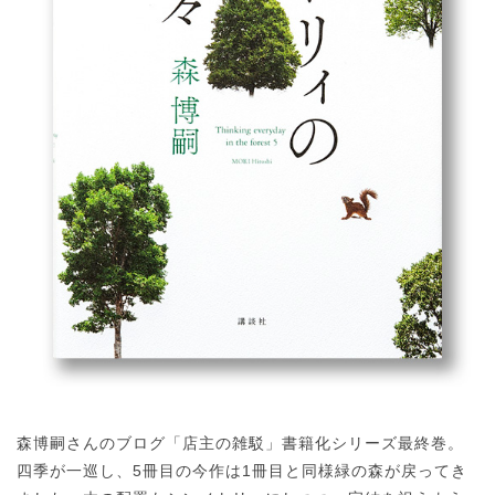
森博嗣さんのブログ「店主の雑駁」書籍化シリーズ最終巻。
四季が一巡し、5冊目の今作は1冊目と同様緑の森が戻ってき