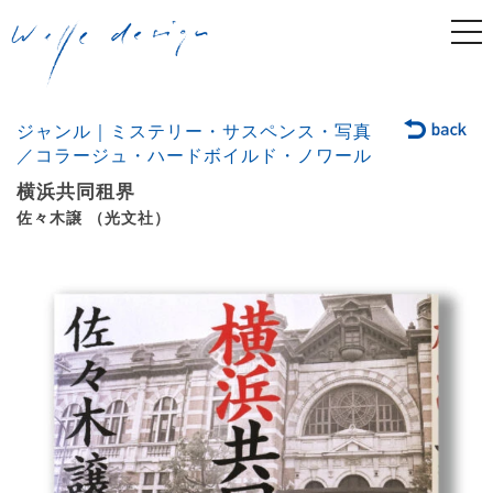
togg
navi
ジャンル｜ミステリー・サスペンス・写真
／コラージュ・ハードボイルド・ノワール
横浜共同租界
佐々木譲 （光文社）