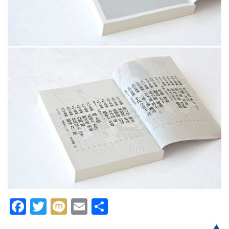
Facebook
Twitter
Mixi
Email
共
有