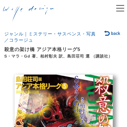
togg
navi
ジャンル｜ミステリー・サスペンス・写真
／コラージュ
殺意の架け橋 アジア本格リーグ5
S・マラ・Gd 著、柏村彰夫 訳、島田荘司 選 （講談社）