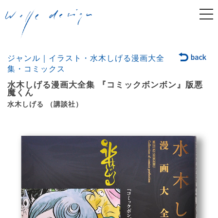
togg
navi
ジャンル｜イラスト・水木しげる漫画大全
集・コミックス
水木しげる漫画大全集 『コミックボンボン』版悪
魔くん
水木しげる （講談社）