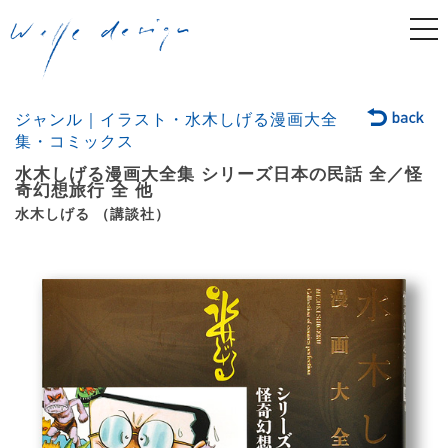
togg
navi
ジャンル｜イラスト・水木しげる漫画大全
集・コミックス
水木しげる漫画大全集 シリーズ日本の民話 全／怪
奇幻想旅行 全 他
水木しげる （講談社）