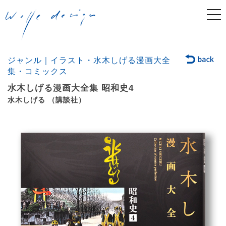
togg
navi
ジャンル｜イラスト・水木しげる漫画大全
集・コミックス
水木しげる漫画大全集 昭和史4
水木しげる （講談社）