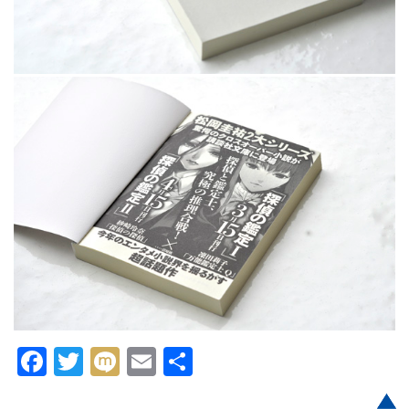
Facebook
Twitter
Mixi
Email
共
有