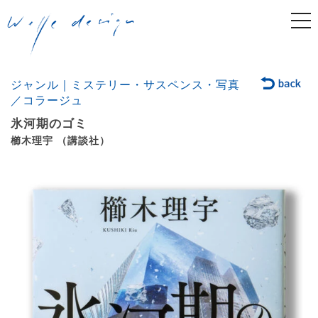
togg
navi
ジャンル｜ミステリー・サスペンス・写真
／コラージュ
氷河期のゴミ
櫛木理宇 （講談社）