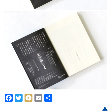
Facebook
Twitter
Mixi
Email
共
有