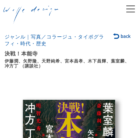
togg
navi
ジャンル｜写真／コラージュ・タイポグラ
フィ・時代・歴史
決戦！本能寺
伊藤潤、矢野隆、天野純希、宮本昌孝、木下昌輝、葉室麟、
冲方丁 （講談社）