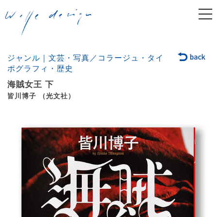
togg
navi
ジャンル｜文芸・写真／コラージュ・タイ
ポグラフィ・歴史
海賊女王 下
皆川博子 （光文社）