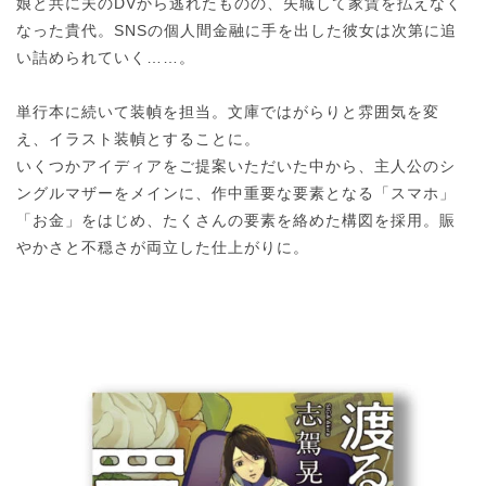
娘と共に夫のDVから逃れたものの、失職して家賃を払えなく
なった貴代。SNSの個人間金融に手を出した彼女は次第に追
い詰められていく……。
単行本に続いて装幀を担当。文庫ではがらりと雰囲気を変
え、イラスト装幀とすることに。
いくつかアイディアをご提案いただいた中から、主人公のシ
ングルマザーをメインに、作中重要な要素となる「スマホ」
「お金」をはじめ、たくさんの要素を絡めた構図を採用。賑
やかさと不穏さが両立した仕上がりに。