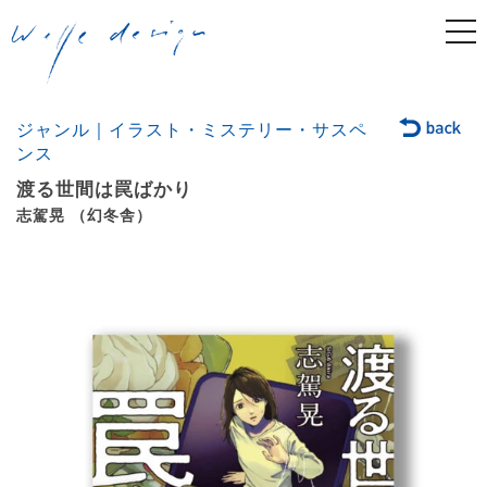
togg
navi
ジャンル｜イラスト・ミステリー・サスペ
ンス
渡る世間は罠ばかり
志駕晃 （幻冬舎）