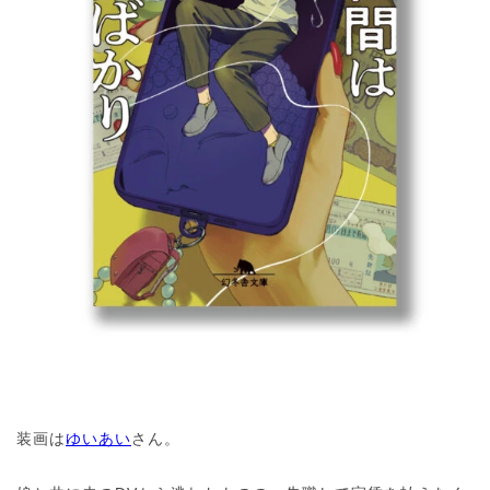
装画は
ゆいあい
さん。