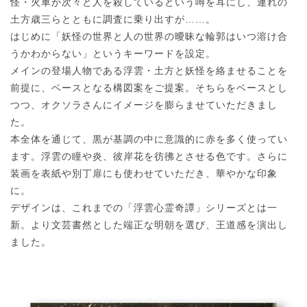
怪・火車が次々と人を殺しているという噂を耳にし、連れの
土方歳三らとともに調査に乗り出すが……。
はじめに「妖怪の世界と人の世界の曖昧な輪郭はいつ溶け合
うかわからない」というキーワードを設定。
メインの登場人物である浮雲・土方と妖怪を絡ませることを
前提に、ベースとなる構図案をご提案。そちらをベースとし
つつ、オクソラさんにイメージを膨らませていただきまし
た。
本全体を通じて、黒が基調の中に意識的に赤を多く使ってい
ます。浮雲の瞳や炎、彼岸花を彷彿とさせる色です。さらに
装画を表紙や別丁扉にも使わせていただき、華やかな印象
に。
デザインは、これまでの「浮雲心霊奇譚」シリーズとは一
新。より文芸書然とした端正な明朝を選び、王道感を演出し
ました。