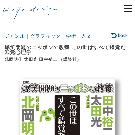
togg
navi
ジャンル｜グラフィック・学術・人文
爆笑問題のニッポンの教養 この世はすべて錯覚だ
知覚心理学
北岡明佳 太田光 田中裕二 （講談社）