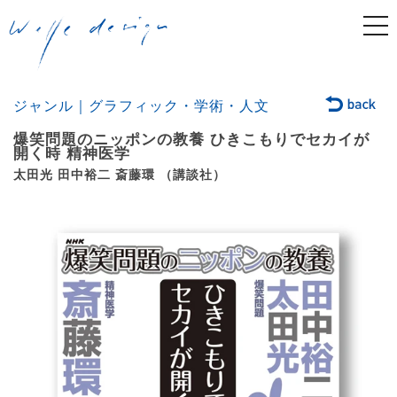
togg
navi
ジャンル｜グラフィック・学術・人文
爆笑問題のニッポンの教養 ひきこもりでセカイが
開く時 精神医学
太田光 田中裕二 斎藤環 （講談社）