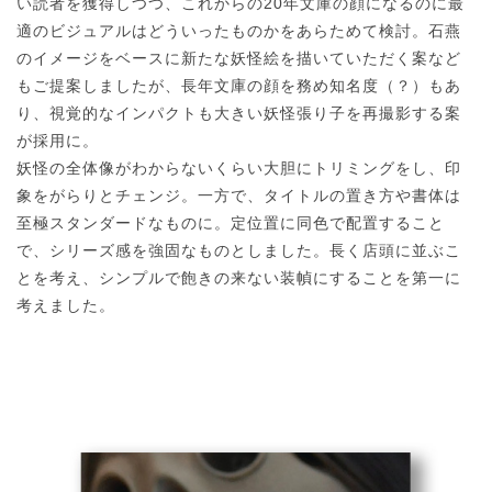
い読者を獲得しつつ、これからの20年文庫の顔になるのに最
適のビジュアルはどういったものかをあらためて検討。石燕
のイメージをベースに新たな妖怪絵を描いていただく案など
もご提案しましたが、長年文庫の顔を務め知名度（？）もあ
り、視覚的なインパクトも大きい妖怪張り子を再撮影する案
が採用に。
妖怪の全体像がわからないくらい大胆にトリミングをし、印
象をがらりとチェンジ。一方で、タイトルの置き方や書体は
至極スタンダードなものに。定位置に同色で配置すること
で、シリーズ感を強固なものとしました。長く店頭に並ぶこ
とを考え、シンプルで飽きの来ない装幀にすることを第一に
考えました。