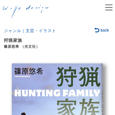
togg
navi
ジャンル｜文芸・イラスト
狩猟家族
篠原悠希 （光文社）