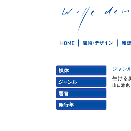
ジャン
生ける
山口雅也