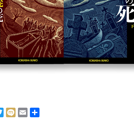
acebook
Twitter
Mixi
Email
共
有