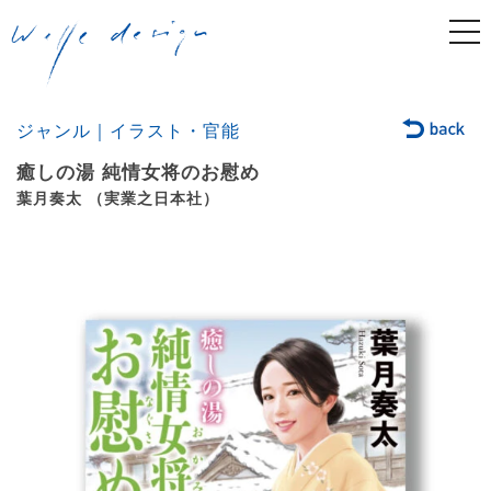
togg
navi
ジャンル｜イラスト・官能
癒しの湯 純情女将のお慰め
葉月奏太 （実業之日本社）