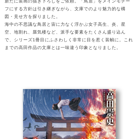
新たに装画の描き下ろしをご依頼。「鳥居」をメインモチー
フにする方針は引き継ぎながら、文庫でのより魅力的な構
図・見せ方を探りました。
海中の不思議な鳥居と宙に力なく浮かぶ女子高生、炎、星
空、地割れ、蜃気楼など、派手な要素をたくさん盛り込ん
で、シリーズ1冊目にふさわしく非常に目を惹く装幀に。これ
までの高田作品の文庫とは一味違う印象となりました。