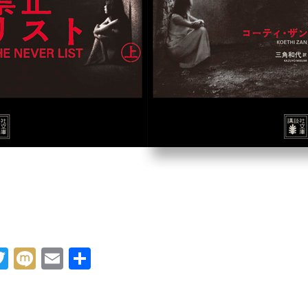
acebook
Twitter
Mixi
Email
共
有