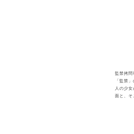
監禁拷問
「監禁」
人の少女
面と、そ