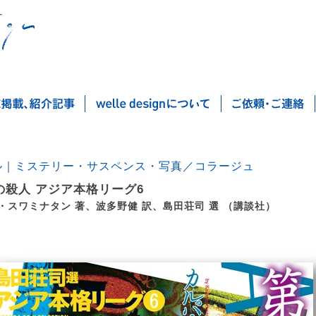
ル｜ミステリー・サスペンス・写真／コラージュ
の殺人 アジア本格リーグ6
・スワミナタン 著、波多野健 訳、島田荘司 選 （講談社）