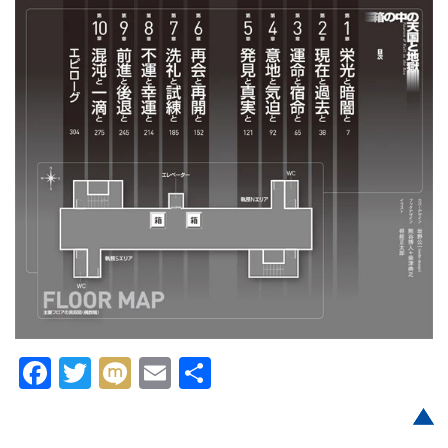
Facebook
Twitter
Mixi
Email
共
有