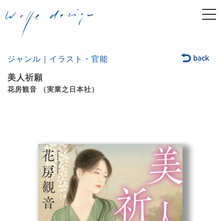
togg
navi
ジャンル｜イラスト・官能
美人祈願
花房観音 （実業之日本社）