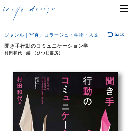
togg
navi
ジャンル｜写真／コラージュ・学術・人文
聞き手行動のコミュニケーション学
村田和代・編 （ひつじ書房）