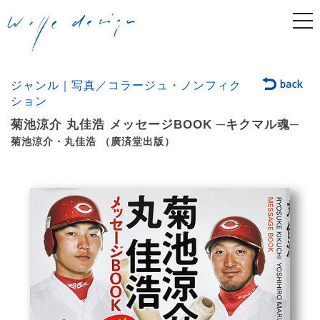
togg
navi
ジャンル｜写真／コラージュ・ノンフィク
ション
菊池涼介 丸佳浩 メッセージBOOK ─キクマル魂─
菊池涼介・丸佳浩 （廣済堂出版）