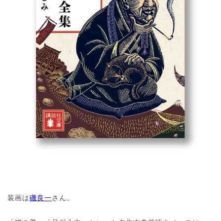
装画は
磯良一
さん。