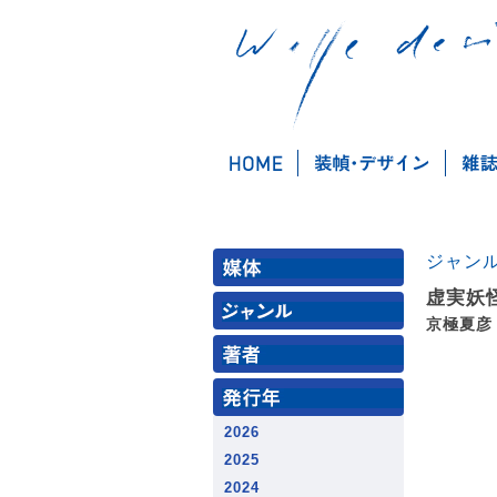
ジャン
虚実妖
京極夏彦 
2026
2025
2024