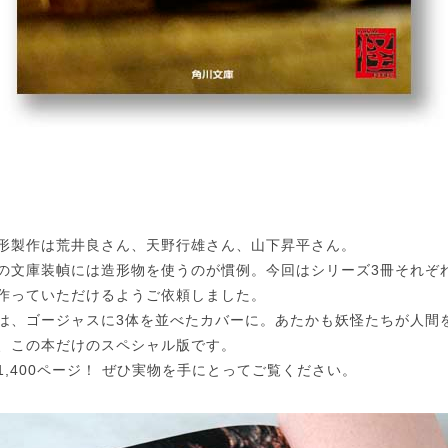
形製作は荒井良さん、天野行雄さん、山下昇平さん。
の文庫装幀には造形物を使うのが慣例。今回はシリーズ3冊それぞ
作っていただけるようご依頼しました。
は、ゴージャスに3体を並べたカバーに。あたかも妖怪たちが人間
、この本だけのスペシャル版です。
1,400ページ！ ぜひ実物を手にとってご覧ください。