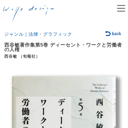
togg
navi
ジャンル｜法律・グラフィック
西谷敏著作集第5巻 ディーセント・ワークと労働者
の人権
西谷敏 （旬報社）