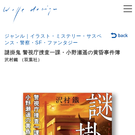
togg
navi
ジャンル｜イラスト・ミステリー・サスペ
ンス・警察・SF・ファンタジー
謎掛鬼 警視庁捜査一課・小野瀬遥の黄昏事件簿
沢村鐵 （双葉社）