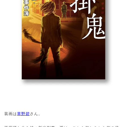
装画は
草野碧
さん。