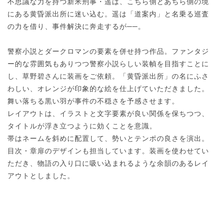
不思議な力を持つ新米刑事・遥は、こちら側とあちら側の境
にある黄昏派出所に迷い込む。遥は「道案内」と名乗る巡査
の力を借り、事件解決に奔走するが──。
警察小説とダークロマンの要素を併せ持つ作品。ファンタジ
ー的な雰囲気もありつつ警察小説らしい装幀を目指すことに
し、草野碧さんに装画をご依頼。「黄昏派出所」の名にふさ
わしい、オレンジが印象的な絵を仕上げていただきました。
舞い落ちる黒い羽が事件の不穏さを予感させます。
レイアウトは、イラストと文字要素が良い関係を保ちつつ、
タイトルが浮き立つように効くことを意識。
帯はネームを斜めに配置して、勢いとテンポの良さを演出。
目次・章扉のデザインも担当しています。装画を使わせてい
ただき、物語の入り口に吸い込まれるような余韻のあるレイ
アウトとしました。