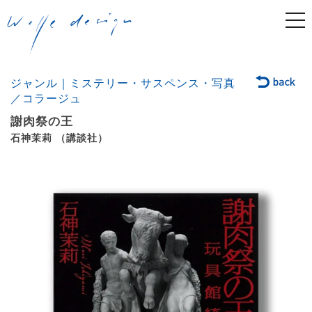
togg
navi
ジャンル｜ミステリー・サスペンス・写真
／コラージュ
謝肉祭の王
石神茉莉 （講談社）