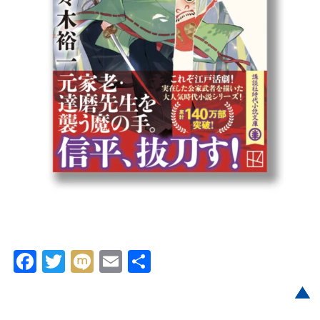
Facebook
Twitter
Mixi
Email
共
有