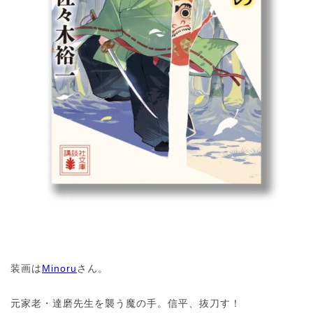
装画は
Minoru
さん。
元家老・達磨先生を襲う魔の手。信平、抜刀す！