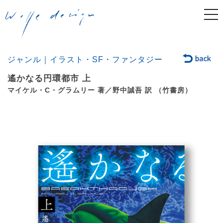
togg
navi
ジャンル｜イラスト・SF・ファンタジー
遙かなる円環都市 上
マイケル・C・グラムリー 著／野中誠吾 訳 （竹書房）