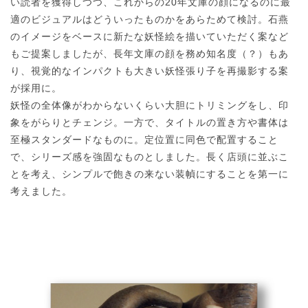
い読者を獲得しつつ、これからの20年文庫の顔になるのに最
適のビジュアルはどういったものかをあらためて検討。石燕
のイメージをベースに新たな妖怪絵を描いていただく案など
もご提案しましたが、長年文庫の顔を務め知名度（？）もあ
り、視覚的なインパクトも大きい妖怪張り子を再撮影する案
が採用に。
妖怪の全体像がわからないくらい大胆にトリミングをし、印
象をがらりとチェンジ。一方で、タイトルの置き方や書体は
至極スタンダードなものに。定位置に同色で配置すること
で、シリーズ感を強固なものとしました。長く店頭に並ぶこ
とを考え、シンプルで飽きの来ない装幀にすることを第一に
考えました。