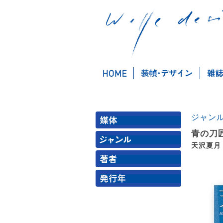
ジャン
青の刀
天沢夏月