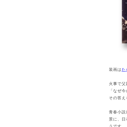
装画は
た
火事で父
「なぜ今
その答え
青春小説
景に、日
うです。